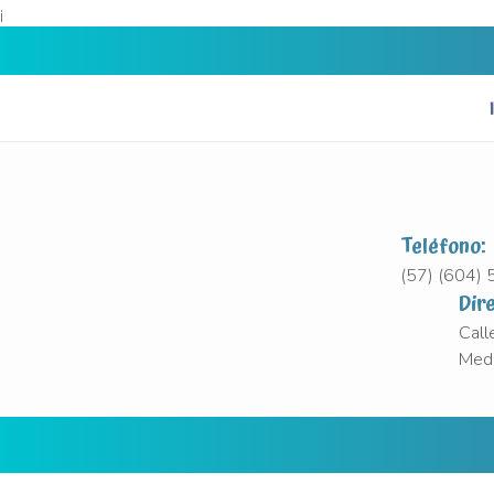
¡
Teléfono:
(57) (604)
Dir
Call
Mede