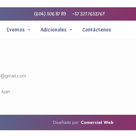
(604) 506 87 89
+57 321 7653761
Eventos
Adicionales
Contáctenos
a01@gmail.com
 Juan
Diseñado por:
Comercial Web