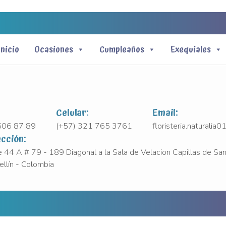
Inicio
Ocasiones
Cumpleaños
Exequiales
Celular:
Email:
 506 87 89
(+57) 321 765 3761
floristeria.naturali
ección:
e 44 A # 79 - 189 Diagonal a la Sala de Velacion Capillas de San
llín - Colombia