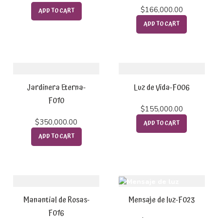
$
166,000.00
ADD TO CART
ADD TO CART
Jardinera Eterna-
Luz de Vida-F006
F010
$
155,000.00
$
350,000.00
ADD TO CART
ADD TO CART
Manantial de Rosas-
Mensaje de luz-F023
F016