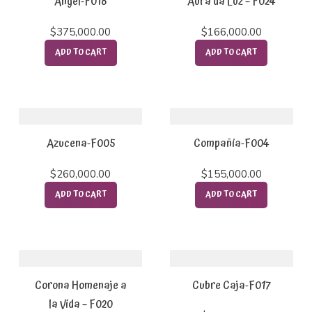
Angel-F018
Aura da Luz – F024
$
375,000.00
$
166,000.00
ADD TO CART
ADD TO CART
Azucena-F005
Compañía-F004
$
260,000.00
$
155,000.00
ADD TO CART
ADD TO CART
Corona Homenaje a
Cubre Caja-F017
la Vida – F020