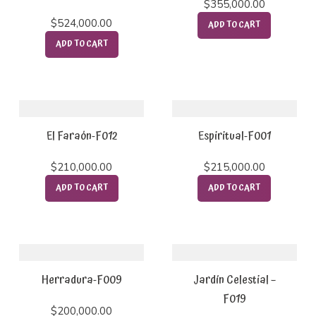
$
355,000.00
$
524,000.00
ADD TO CART
ADD TO CART
El Faraón-F012
Espiritual-F001
$
210,000.00
$
215,000.00
ADD TO CART
ADD TO CART
Herradura-F009
Jardín Celestial –
F019
$
200,000.00