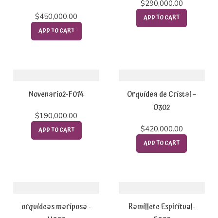
$
290,000.00
$
450,000.00
ADD TO CART
ADD TO CART
Novenario2-F014
Orquídea de Cristal –
O302
$
190,000.00
$
420,000.00
ADD TO CART
ADD TO CART
orquídeas mariposa -
Ramillete Espiritual-