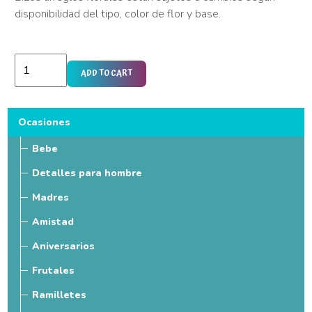
disponibilidad del tipo, color de flor y base.
Bombón
ADD TO CART
Ferrero
Rocher
x
Ocasiones
4
Bebe
und.
Detalles para hombre
quantity
Madres
Amistad
Aniversarios
Frutales
Ramilletes