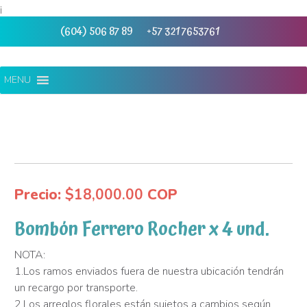
¡
(604) 506 87 89
+57 321 7653761
MENU
Precio:
$
18,000.00
COP
Bombón Ferrero Rocher x 4 und.
NOTA:
1.Los ramos enviados fuera de nuestra ubicación tendrán
un recargo por transporte.
2.Los arreglos florales están sujetos a cambios según